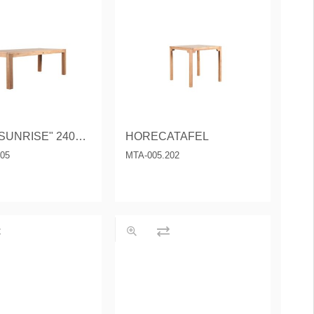
TAFEL "SUNRISE" 240x100 CM.
HORECATAFEL
205
MTA-005.202