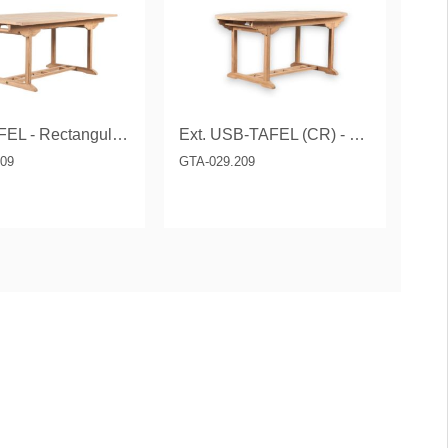
USB-TAFEL - Rectangular (CR)
Ext. USB-TAFEL (CR) - Oval 100 x 180/240cm
209
GTA-029.209