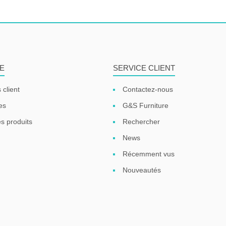
E
SERVICE CLIENT
 client
Contactez-nous
es
G&S Furniture
s produits
Rechercher
News
Récemment vus
Nouveautés