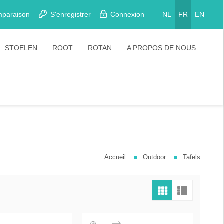
mparaison
S'enregistrer
Connexion
NL
FR
EN
STOELEN
ROOT
ROTAN
A PROPOS DE NOUS
Eetkamerstoelen
Stoelen
Plooistoelen
Barkrukken
Stapelstoelen
Barstoelen
Accueil
Outdoor
Tafels