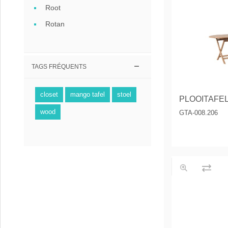
Root
Rotan
TAGS FRÉQUENTS
closet
mango tafel
stoel
PLOOITAFEL
wood
GTA-008.206