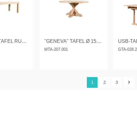
"CORSICA" TAFEL RUSTIEK
"GENEVA" TAFEL Ø 150 CM
MTA-207.001
GTA-028.
1
2
3