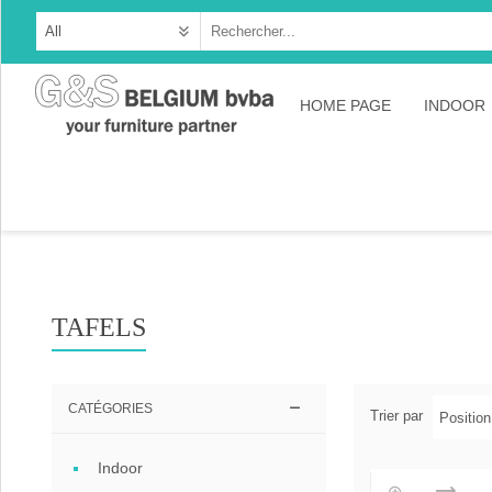
HOME PAGE
INDOOR
Cabine
Dresso
Tables
Consol
TAFELS
TV-meu
Collec
CATÉGORIES
Trier par
Collect
Indoor
Collect