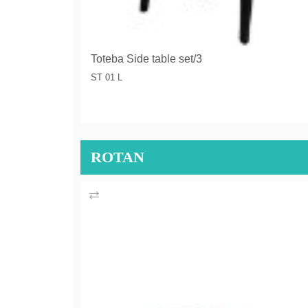
Toteba Side table set/3
ST 01 L
ROTAN