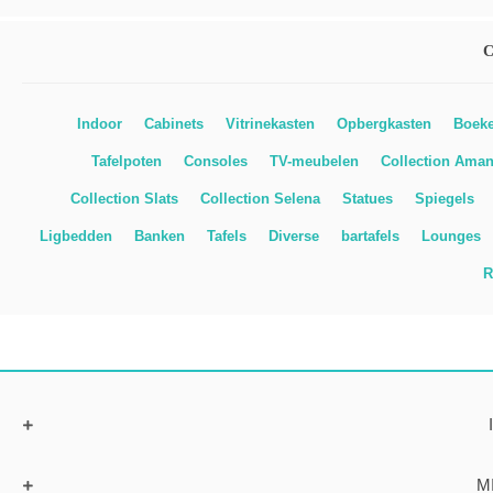
Indoor
Cabinets
Vitrinekasten
Opbergkasten
Boeke
Tafelpoten
Consoles
TV-meubelen
Collection Aman
Collection Slats
Collection Selena
Statues
Spiegels
Ligbedden
Banken
Tafels
Diverse
bartafels
Lounges
R
M