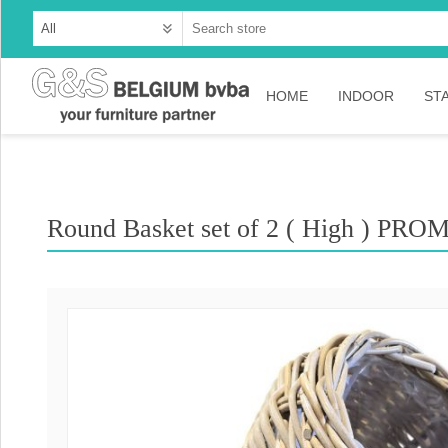
HOME
INDOOR
ST
Cabinets
Dressoirs
Round Basket set of 2 ( High ) PROM
Tables
Consoles
TV-meubelen
Collection Ama
Collection Rust
Collection Time