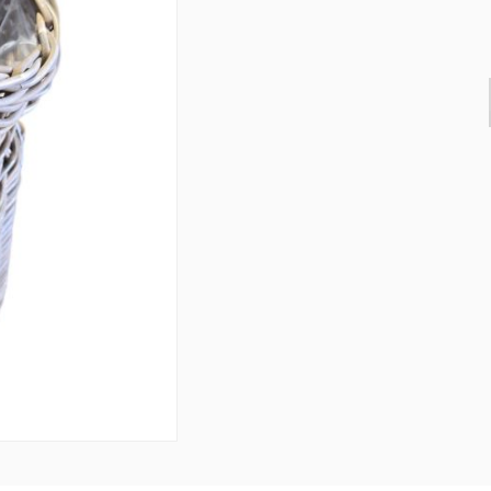
& Consoles
Privilege
s
na