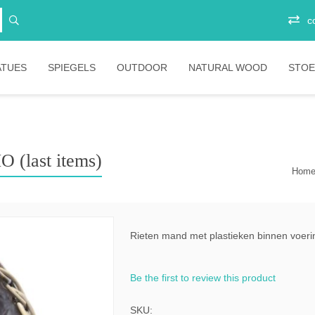
c
ATUES
SPIEGELS
OUTDOOR
NATURAL WOOD
STOE
Vitrinekasten
Junior
Ee
Opbergkasten
Stoelen
Plo
Ba
O (last items)
Hom
Boekenkasten
Salontafels
Ligbedden
Sta
Eetkamertafels
Banken
Bar
Bartafels
Tafels
Rieten mand met plastieken binnen voerin
ni
Tafelpoten
Diverse
Be the first to review this product
ic
bartafels
less
Lounges
SKU: