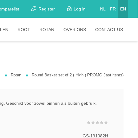
omparelist
Register
Log in
NL
FR
EN
LEN
ROOT
ROTAN
OVER ONS
CONTACT US
tkamerstoelen
Stoelen
oistoelen
rkrukken
e
Rotan
Round Basket set of 2 ( High ) PROMO (last items)
pelstoelen
stoelen
g. Geschikt voor zowel binnen als buiten gebruik.
GS-191082H